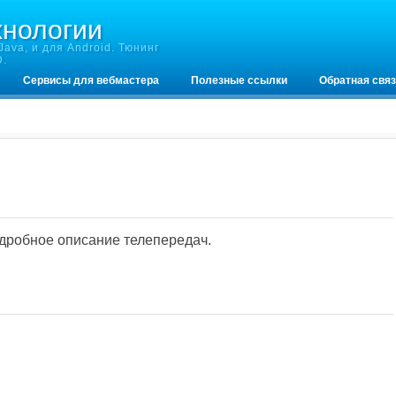
хнологии
ava, и для Android. Тюнинг
D.
Сервисы для вебмастера
Полезные ссылки
Обратная свя
дробное описание телепередач.