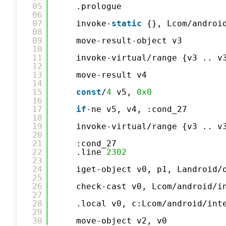
05
.prologue
06
07
invoke-
static
{}, Lcom/androi
08
09
move-result-object v3
10
11
invoke-virtual/range {v3 .. v
12
13
move-result v4
14
15
const
/
4
v5, 
0x0
16
17
if
-ne v5, v4, :cond_27
18
19
invoke-virtual/range {v3 .. v
20
21
:cond_27
22
.line 
2302
23
24
iget-object v0, p1, Landroid/
25
26
check-cast v0, Lcom/android/i
27
28
.local v0, c:Lcom/android/int
29
30
move-object v2, v0