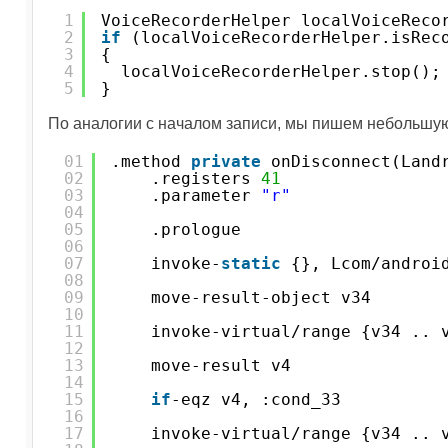
1
VoiceRecorderHelper localVoiceReco
2
if
(localVoiceRecorderHelper.isRec
3
{
4
localVoiceRecorderHelper.stop();
5
}
По аналогии с началом записи, мы пишем небольшую
01
.method 
private
onDisconnect(Land
02
.registers 
41
03
.parameter 
"r"
04
05
.prologue
06
07
invoke-
static
{}, Lcom/androi
08
09
move-result-object v34
10
11
invoke-virtual/range {v34 .. 
12
13
move-result v4
14
15
if
-eqz v4, :cond_33
16
17
invoke-virtual/range {v34 .. 