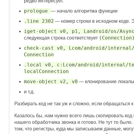
редко интересует.
prologue
— начало алгоритма функции
.line 2302
— номер строки в исходном коде. Э
iget-object v0, p1, Landroid/os/Asyn
(Connection
следующая строка соответствует
check-cast v0, Lcom/android/internal
Connection
.local v0, c:Lcom/android/internal/t
localConnection
move-object v2, v0
— клонирование локальн
и т.д.
Разбирать код не так уж и сложно, если обращаться к
Казалось бы, нам нужно всего лишь скопировать код 
нашего обработчика звонка и готово. Не тут то было.
том, что регистры, куда мы записываем данные, мог