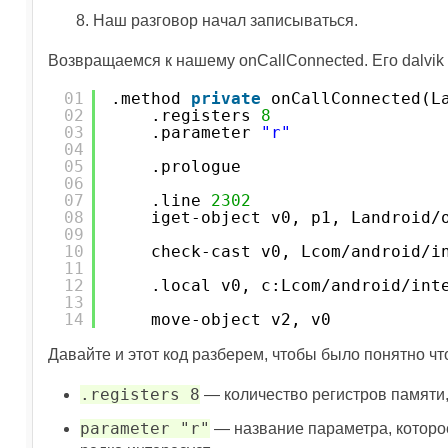
Наш разговор начал записываться.
Возвращаемся к нашему onCallConnected. Его dalvi
01
.method 
private
onCallConnected(L
02
.registers 
8
03
.parameter 
"r"
04
05
.prologue
06
07
.line 
2302
08
iget-object v0, p1, Landroid/
09
10
check-cast v0, Lcom/android/i
11
12
.local v0, c:Lcom/android/int
13
14
move-object v2, v0
Давайте и этот код разберем, чтобы было понятно чт
.registers 8
— количество регистров памяти
parameter "r"
— название параметра, которо