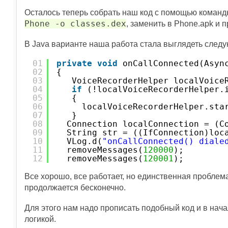
Осталось теперь собрать наш код с помощью коман
Phone -o classes.dex
, заменить в Phone.apk и 
В Java варианте наша работа стала выглядеть след
01
private
void
onCallConnected(Asyn
02
{
03
VoiceRecorderHelper localVoice
04
if
(!localVoiceRecorderHelper.
05
{
06
localVoiceRecorderHelper.sta
07
}
08
Connection localConnection = (C
09
String str = ((IfConnection)loc
10
VLog.d(
"onCallConnected() diale
11
removeMessages(
120000
);
12
removeMessages(
120001
);
Все хорошо, все работает, но единственная проблема
продолжается бесконечно.
Для этого нам надо прописать подобный код и в нача
логикой.