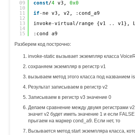
09
const
/
4
v3, 
0x0
10
11
if
-ne v3, v2, :cond_a9
12
13
invoke-virtual/range {v1 .. v1}, 
14
15
:cond_a9
Разберем код построчно:
invoke-static вызывает экземпляр класса Voice
сохраняем экземпляр в регистр v1
вызываем метод этого класса под названием isR
Результат записываем в регистр v2
Записываем в регистр v3 значение 0
Делаем сравнение между двумя регистрами v2 и 
значит v2 будет иметь значение 1 и если FALSE
прыгаем на маркер cond_a9. Если нет, то
Вызывается метод start экземпляра класса, кот