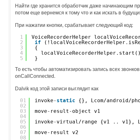
Найти где хранится обработчик даже начинающим про
потом еще вернемся к тому что и как искать в будущ
При нажатии кнопки, срабатывает следующий код:
1
VoiceRecorderHelper localVoiceReco
2
if
(!localVoiceRecorderHelper.isR
3
{
4
localVoiceRecorderHelper.start(
5
}
То есть чтобы автоматизировать запись всех звонков,
onCallConnected.
Dalvik код этой записи выглядит как
01
invoke-
static
{}, Lcom/android/ph
02
03
move-result-object v1
04
05
invoke-virtual/range {v1 .. v1}, 
06
07
move-result v2
08