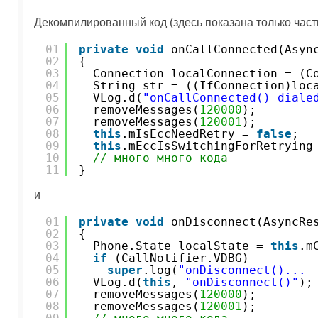
Декомпилированный код (здесь показана только часть
01
private
void
onCallConnected(Asyn
02
{
03
Connection localConnection = (C
04
String str = ((IfConnection)loc
05
VLog.d(
"onCallConnected() diale
06
removeMessages(
120000
);
07
removeMessages(
120001
);
08
this
.mIsEccNeedRetry = 
false
;
09
this
.mEccIsSwitchingForRetrying
10
// много много кода
11
}
и
01
private
void
onDisconnect(AsyncRe
02
{
03
Phone.State localState = 
this
.m
04
if
(CallNotifier.VDBG)
05
super
.log(
"onDisconnect()... 
06
VLog.d(
this
, 
"onDisconnect()"
);
07
removeMessages(
120000
);
08
removeMessages(
120001
);