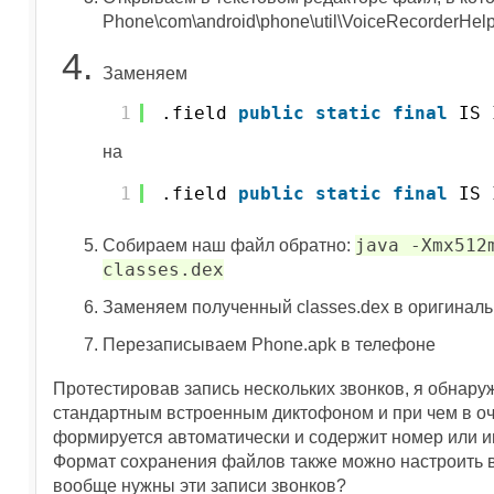
Phone\com\android\phone\util\VoiceRecorderHelp
Заменяем
1
.field 
public
static
final
IS_
на
1
.field 
public
static
final
IS_
java -Xmx512
Собираем наш файл обратно:
classes.dex
Заменяем полученный classes.dex в оригина
Перезаписываем Phone.apk в телефоне
Протестировав запись нескольких звонков, я обнару
стандартным встроенным диктофоном и при чем в оч
формируется автоматически и содержит номер или им
Формат сохранения файлов также можно настроить в
вообще нужны эти записи звонков?