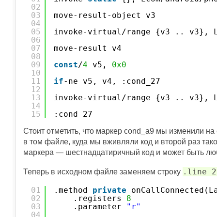
02
03
move-result-object v3
04
05
invoke-virtual/range {v3 .. v3}, 
06
07
move-result v4
08
09
const
/
4
v5, 
0x0
10
11
if
-ne v5, v4, :cond_27
12
13
invoke-virtual/range {v3 .. v3}, 
14
15
:cond_27
Стоит отметить, что маркер cond_a9 мы изменили на 
в том файле, куда мы вживляли код и второй раз та
маркера — шестнадцатиричный код и может быть лю
.line 2
Теперь в исходном файле заменяем строку
01
.method 
private
onCallConnected(L
02
.registers 
8
03
.parameter 
"r"
04