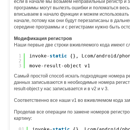
если в начале мы возьмем неправильный регистр и за
программы могут вылезть ошибки и поломаться весь 
вписываем в начало функции и можем использовать
начале, потому как они будут перезаписаны в дальне
середине программы и с регистрами нужно быть осто
Модификация регистров
Наши первые две строки вживляемого кода имеют с
1
invoke-
static
{}, Lcom/android/pho
2
3
move-result-object v1
Самый простой способ искать подходящие номера ре
данных записываются в необходимые номера регистро
result-object у нас записывается и в v2 и v 3.
Соответственно все наши v1 во вживляемом кода за
Проделав все операции по замене номеров регистр
картину:
01
invoke-
static
{}, Lcom/android/ph