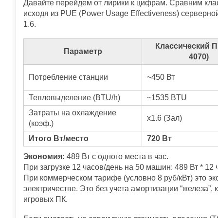
Давайте перейдем от лирики к цифрам. Сравним клас
исходя из PUE (Power Usage Effectiveness) серверно
1.6.
Классический П
Параметр
4070)
Потребление станции
~450 Вт
Тепловыделение (BTU/h)
~1535 BTU
Затраты на охлаждение
x1.6 (Зал)
(коэф.)
Итого Вт/место
720 Вт
Экономия:
489 Вт с одного места в час.
При загрузке 12 часов/день на 50 машин: 489 Вт * 12 
При коммерческом тарифе (условно 8 руб/кВт) это э
электричестве. Это без учета амортизации “железа”, к
игровых ПК.