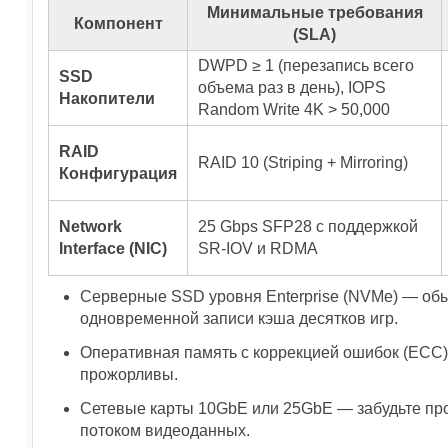
Минимальные требования
Компонент
(SLA)
DWPD ≥ 1 (перезапись всего
SSD
объема раз в день), IOPS
Накопители
Random Write 4K > 50,000
RAID
RAID 10 (Striping + Mirroring)
Конфигурация
Network
25 Gbps SFP28 с поддержкой
Interface (NIC)
SR-IOV и RDMA
Серверные SSD уровня Enterprise (NVMe) — обы
одновременной записи кэша десятков игр.
Оперативная память с коррекцией ошибок (ECC)
прожорливы.
Сетевые карты 10GbE или 25GbE — забудьте про 
потоком видеоданных.