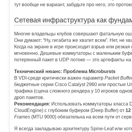
тут вообще не вариант, забудьте про него, это прото
Сетевая инфраструктура как фунда
Многие владельцы клубов совершают фатальную ошиб
Они думают: “Ну, гигабита же хватит всем”. Нет, не х
Когда на экране в игре происходит взрыв или резкая
мгновенно. Дешевые коммутаторы с маленьким буфе
потерянный пакет в UDP потоке — это артефакты на 
Технический нюанс: Проблема Microbursts
В VDI-среде критически важен параметр
Packet Buff
бюджетные серии Cisco Catalyst 2960 или простые U
трафика (сцена сложного рендера у 10 игроков однов
дроп пакетов.
Рекомендация:
Использовать коммутаторы класса Dat
CloudEngine) с глубоким буфером (Deep Buffer) от
12
Frames
(MTU 9000) обязательна на всем пути от серв
Я всегда закладываю архитектуру Spine-Leaf или хо