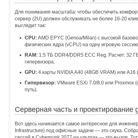
Для понимания масштаба: чтобы обеспечить комфорт
сервер (2U) должен обслуживать не более 16-20 кли
выглядит так:
CPU:
AMD EPYC (Genoa/Milan) с высокой базовой 
физических ядра (vCPU) на одну игровую сессию
RAM:
1.5 ТБ DDR4/DDR5 ECC Reg. Расчет: 32 ГБ
гипервизора.
GPU:
4 карты NVIDIA A40 (48GB VRAM) или A16 (
Гипервизор:
VMware ESXi 7.0/8.0 или Proxmox (
путь).
Серверная часть и проектирование 
Вот здесь начинается самое интересное для инженера
Infrastructure) под офисные задачи — это скука. Со
сессий в Cyberpunk 2077 на ультрах — это вызов. Тут