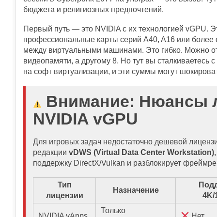
бюджета и религиозных предпочтений.
Первый путь — это NVIDIA с их технологией vGPU. Э
профессиональные карты серий A40, A16 или более с
между виртуальными машинами. Это гибко. Можно от
видеопамяти, а другому 8. Но тут вы сталкиваетесь 
на софт виртуализации, и эти суммы могут шокирова
Внимание: Нюансы 
NVIDIA vGPU
Для игровых задач недостаточно дешевой лиценз
редакции
vDWS (Virtual Data Center Workstation)
поддержку DirectX/Vulkan и разблокирует фреймре
Тип
Под
Назначение
лицензии
4K/
Только
NVIDIA vApps
Нет