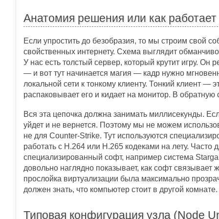
Анатомия решения или как работает 
Если упростить до безобразия, то мы строим свой со
свойственных интернету. Схема выглядит обманчиво п
У нас есть толстый сервер, который крутит игру. Он 
— и вот тут начинается магия — кадр нужно мгновенн
локальной сети к тонкому клиенту. Тонкий клиент — э
распаковывает его и кидает на монитор. В обратную 
Вся эта цепочка должна занимать миллисекунды. Если
уйдет и не вернется. Поэтому мы не можем использо
не для Counter-Strike. Тут используются специализ
работать с H.264 или H.265 кодеками на лету. Часто
специализированный софт, например система Starga
довольно наглядно показывает, как софт связывает ж
прослойка виртуализации была максимально прозрач
должен знать, что компьютер стоит в другой комнате.
Типовая конфигурация узла (Node Un