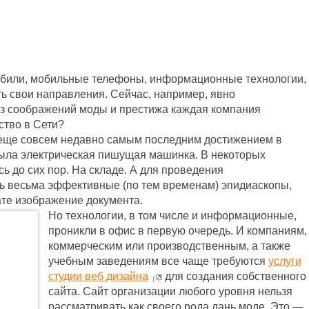
мобили, мобильные телефоны, информационные технологии,
ь свои направления. Сейчас, например, явно
 из соображений моды и престижа каждая компания
ство в Сети?
т, еще совсем недавно самым последним достижением в
была электрическая пишущая машинка. В некоторых
ь до сих пор. На складе. А для проведения
ь весьма эффективные (по тем временам) эпидиаскопы,
те изображение документа.
Но технологии, в том числе и информационные,
проникли в офис в первую очередь. И компаниям,
коммерческим или производственным, а также
учебным заведениям все чаще требуются
услуги
студии веб дизайна
для создания собственного
сайта. Сайт организации любого уровня нельзя
рассматривать как своего рода дань моде. Это —