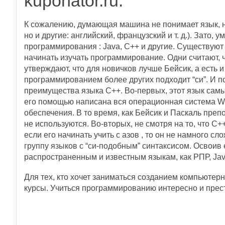
kuponator.ru.
К сожалению, думающая машина не понимает язык, на
но и другие: английский, французский и т. д.). Зато
программирования : Java, C++ и другие. Существуют 
начинать изучать программирование. Одни считают, ч
утверждают, что для новичков лучше Бейсик, а есть и
программированием более других подходит “си”. И 
преимущества языка С++. Во-первых, этот язык сам
его помощью написана вся операционная система Wi
обеспечения. В то время, как Бейсик и Паскаль преп
не используются. Во-вторых, не смотря на то, что 
если его начинать учить с азов , то он не намного с
группу языков с “си-подобным” синтаксисом. Освоив 
распространенным и известным языкам, как РПР, Java
Для тех, кто хочет заниматься созданием компьютер
курсы. Учиться программированию интересно и прес