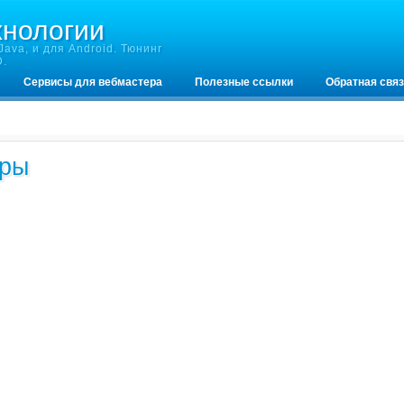
хнологии
ava, и для Android. Тюнинг
D.
Сервисы для вебмастера
Полезные ссылки
Обратная свя
еры