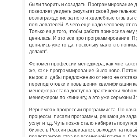
были творить и созидать. Программирование 
позволяет увидеть результат своей деятельнос
вознаграждение за него и хвалебные отзывы 
пользователей. А чего еще надо человеку от с
Только еще того, чтобы работа приносила ему 
ценилась. И это все про программирование. 
ценились уже тогда, поскольку мало кто понимал
делают”.
Феномен профессии менеджера, как мне кажется,
же, как и программирование было ново. Потом
вырос и, дабы предложению от него не отстав
переподготовки и повышения квалификации к
менеджера стала доступна практически любому
менеджером по клинингу, а это уже серьезный 
Вернемся к профессии программиста. По нача
процессы: писали программы, решающие задач
услуг и т.д. Чуть позже стало набирать популя
бизнес в России развивался, выходил на новы
представительства во всемирной паутине. Спр