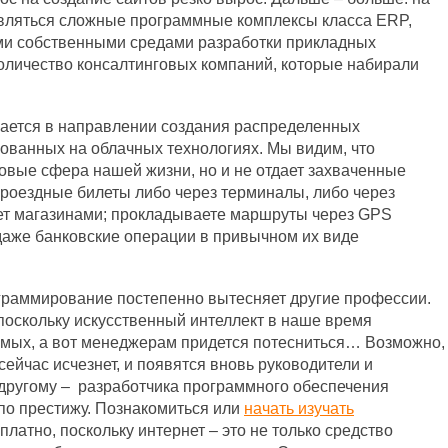
вляться сложные программные комплексы класса ERP,
ими собственными средами разработки прикладных
количество консалтинговых компаний, которые набирали
ается в направлении создания распределенных
ованных на облачных технологиях. Мы видим, что
овые сфера нашей жизни, но и не отдает захваченные
проездные билеты либо через терминалы, либо через
ет магазинами; прокладываете маршруты через GPS
 даже банковские операции в привычном их виде
ограммирование постепенно вытесняет другие профессии.
 поскольку искусственный интеллект в наше время
мых, а вот менеджерам придется потесниться… Возможно,
сейчас исчезнет, и появятся вновь руководители и
другому – разработчика программного обеспечения
 по престижу. Познакомиться или
начать изучать
латно, поскольку интернет – это не только средство