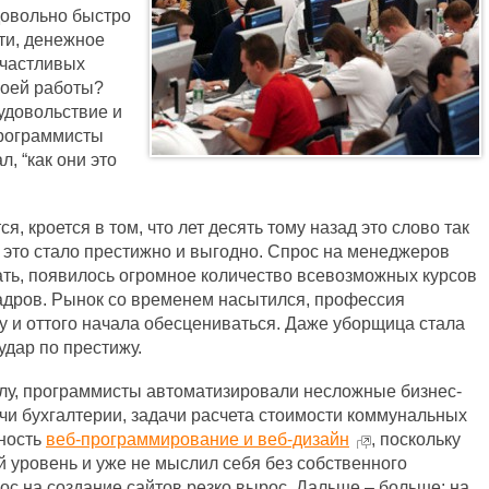
довольно быстро
ти, денежное
счастливых
воей работы?
удовольствие и
Программисты
, “как они это
 кроется в том, что лет десять тому назад это слово так
 это стало престижно и выгодно. Спрос на менеджеров
ать, появилось огромное количество всевозможных курсов
адров. Рынок со временем насытился, профессия
 и оттого начала обесцениваться. Даже уборщица стала
удар по престижу.
лу, программисты автоматизировали несложные бизнес-
и бухгалтерии, задачи расчета стоимости коммунальных
рность
веб-программирование и веб-дизайн
, поскольку
й уровень и уже не мыслил себя без собственного
ос на создание сайтов резко вырос. Дальше – больше: на