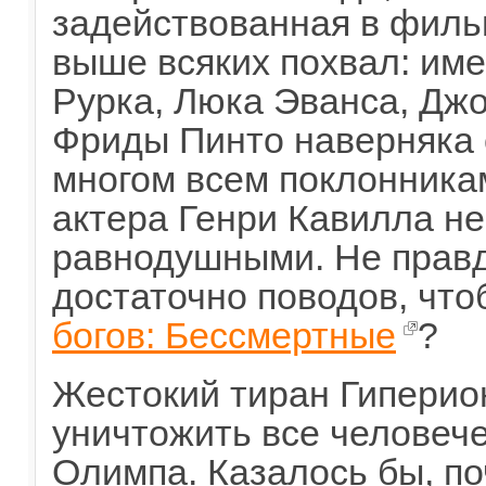
задействованная в филь
выше всяких похвал: им
Рурка, Люка Эванса, Джо
Фриды Пинто наверняка 
многом всем поклонникам
актера Генри Кавилла не
равнодушными. Не правда
достаточно поводов, чт
богов: Бессмертные
?
Жестокий тиран Гиперион
уничтожить все человече
Олимпа. Казалось бы, по