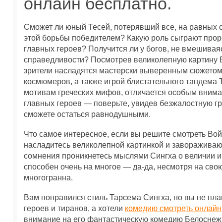
онлайн бесплатно.
Сможет ли юный Тесей, потерявший все, на равных 
этой борьбы победителем? Какую роль сыграют прор
главных героев? Получится ли у богов, не вмешиваяс
справедливости? Посмотрев великолепную картину В
зрители насладятся мастерски выверенным сюжетом,
космюмеров, а также игрой блистательного тандема 
мотивам греческих мифов, отличается особым внима
главных героев — поверьте, увидев безжалостную гр
сможете остаться равнодушными.
Что самое интересное, если вы решите смотреть Вой
насладитесь великолепной картинкой и заворажива
сомнения проникнетесь мыслями Сингха о величии и б
способен очень на многое — да-да, несмотря на сво
многогранна.
Вам понравился стиль Тарсема Сингха, но вы не пл
героев и тиранов, а хотели
комедию смотреть онлайн
внимание на его фантастическую комедию Белоснежка