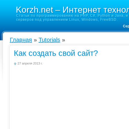
Korzh.net – Интернет техно
Статьи по программированию на PHP, C#, Python и Java, и 
серверов под управлением Linux, Windows, FreeBSD.
Сер
Главная
»
Tutorials
»
Как создать свой сайт?
27 апреля 2013 г.