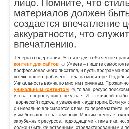
лицо. Помните, что сти
материалов должен быть
создается впечатление ц
аккуратности, что служи
впечатлению.
Теперь о содержании. Уясните для себя четкое прав
контент для сайтов
. Умеете – пишите самостояте
профессионального писателя, и пусть программа-пр
уголке вашего рабочего стола на мониторе. Подобные
Уникальность важна по многим причинам. Прозаично
уникальным контентом
, то ваш ресурс поисков
и о вас попросту никто не узнает. И эстетичной: шаб
творческий подход и уважение к аудитории. Если уж 
он идеально вписывается к вам, то перепечатайте, но
и им большое от нас «мерси». Многим помогает
напо
зарубежных ресурсов, подходящими к тематике, но, 
должен быть качественным, отредактированным и 