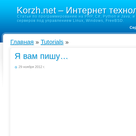
Korzh.net – Интернет техно
Статьи по программированию на PHP, C#, Python и Java, и 
серверов под управлением Linux, Windows, FreeBSD.
Сер
Главная
»
Tutorials
»
Я вам пишу…
29 ноября 2012 г.