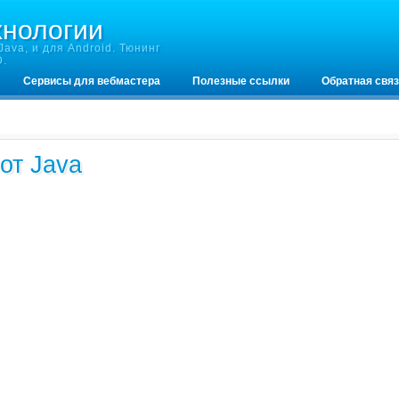
хнологии
ava, и для Android. Тюнинг
D.
Сервисы для вебмастера
Полезные ссылки
Обратная свя
от Java