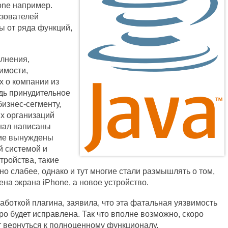
one например.
ьзователей
ы от ряда функций,
олнения,
имости,
х о компании из
дь принудительное
изнес-сегменту,
их организаций
нал написаны
гие вынуждены
й системой и
тройства, такие
но слабее, однако и тут многие стали размышлять о том,
на экрана iPhone, а новое устройство.
боткой плагина, заявила, что эта фатальная уязвимость
ро будет исправлена. Так что вполне возможно, скоро
т вернуться к полноценному функционалу.