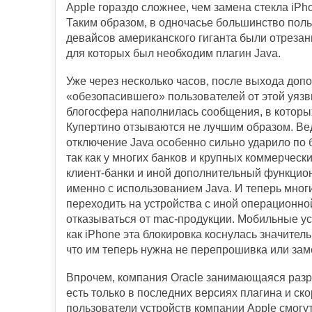
Apple гораздо сложнее, чем замена стекла iPh
Таким образом, в одночасье большинство пол
девайсов американского гиганта были отрезан
для которых был необходим плагин Java.
Уже через несколько часов, после выхода доп
«обезопасившего» пользователей от этой уязв
блогосфера наполнилась сообщения, в которы
Купертино отзываются не лучшим образом. Ве
отключение Java особенно сильно ударило по б
так как у многих банков и крупных коммерческ
клиент-банки и иной дополнительный функцио
именно с использованием Java. И теперь мно
переходить на устройства с иной операционно
отказываться от mac-продукции. Мобильные ус
как iPhone эта блокировка коснулась значитель
что им теперь нужна не перепрошивка или заме
Впрочем, компания Oracle занимающаяся разра
есть только в последних версиях плагина и ско
пользователи устройств компании Apple смогу