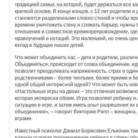
традицией семьи, на которой, будет держаться все ка
крепкой основе. В конце концов, с 12 лет родители и 
становятся разделенными словно стеной и чтобы вр
времени уничтожить стену и сломать барьер, нужны 
отношения и совместное времяпрепровождение, где
нравоучений и нотаций. Это маленький, но очень це
вклад в будущее наших детей.
Что может объединить нас – дети и родители, различ
Объединяться, происходит от слова объединение, еди
позволит преодолевать напряженность, страх и оди
родственниками – более теплыми, более яркими и 
одной общей интересной идеей? Что может быть но
«Настольные игры на двоих – это отличная возможнос
которая интересна обоим. Игра позволяет ребенку и
ситуацию в игре, и затем иметь опыт разрешения их 
объединения», – говорит Викторию Рипп – женщина,
играми.
Известный психолог Даниэл Борисович Ельконин так 
важное условие проникновения ребенка в сферу об