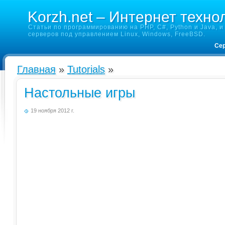
Korzh.net – Интернет техно
Статьи по программированию на PHP, C#, Python и Java, и 
серверов под управлением Linux, Windows, FreeBSD.
Сер
Главная
»
Tutorials
»
Настольные игры
19 ноября 2012 г.