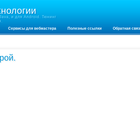
хнологии
ava, и для Android. Тюнинг
D.
Сервисы для вебмастера
Полезные ссылки
Обратная свя
рой.