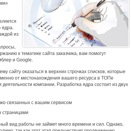
ыми»
вляется
 ядра.
аждой из
апросы,
ржанию к тематике сайта заказчика, вам помогут
блер и Google.
у сайту оказаться в верхних строчках списков, которые
Именно от местонахождения вашего ресурса в ТОПе
 деятельности компании. Разработка ядра состоит из двух
зко связанных с вашим сервисом
о страницами
ый вид работы не займет много времени и сил. Однако,
димо, так как этот этап предшествует продвижению.