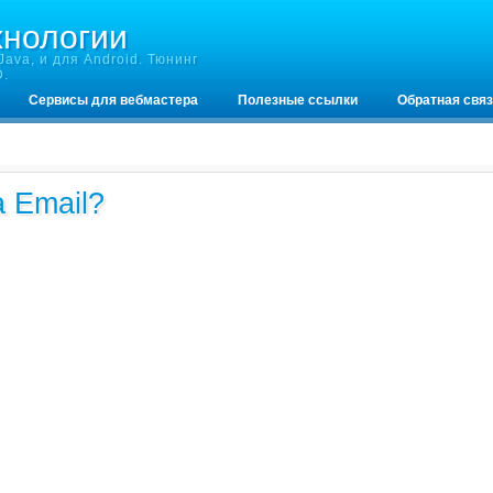
хнологии
ava, и для Android. Тюнинг
D.
Сервисы для вебмастера
Полезные ссылки
Обратная свя
 Email?