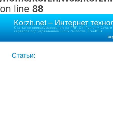
on line
88
Korzh.net – Интернет техно
Статьи по программированию на PHP, C#, Python и Java, и 
серверов под управлением Linux, Windows, FreeBSD.
Сер
Статьи:
Создание сайта интернет-магазина особенности
Импортные электрические котлы
Как необходимо отапливать квартиру
Безопасность и уют домочадцы обретут